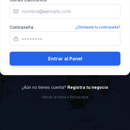
Contraseña
¿Olvidaste tu contraseña?
Entrar al Panel
¿Aún no tienes cuenta?
Registra tu negocio
Volver al inicio
•
Privacidad