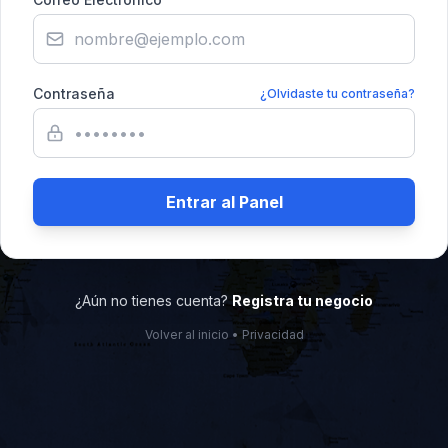
Contraseña
¿Olvidaste tu contraseña?
Entrar al Panel
¿Aún no tienes cuenta?
Registra tu negocio
Volver al inicio
•
Privacidad