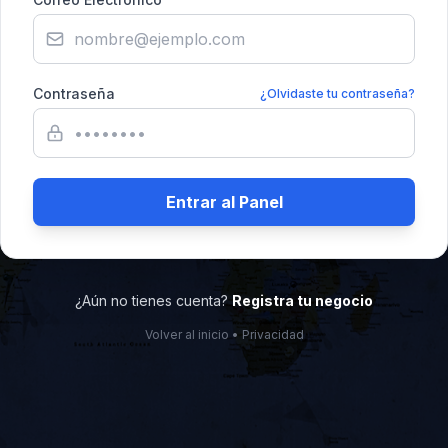
Contraseña
¿Olvidaste tu contraseña?
Entrar al Panel
¿Aún no tienes cuenta?
Registra tu negocio
Volver al inicio
•
Privacidad