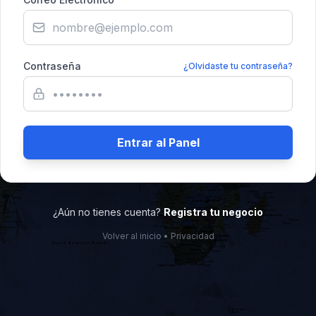
Contraseña
¿Olvidaste tu contraseña?
Entrar al Panel
¿Aún no tienes cuenta?
Registra tu negocio
Volver al inicio
•
Privacidad