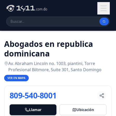
Abogados en republica
dominicana
Av. Abraham Lincoln no. 1003, piantini, Torre
Profesional Biltmore, Suite 301, Santo Domingo
VER EN MAPA
809-540-8001
Llamar
Ubicación