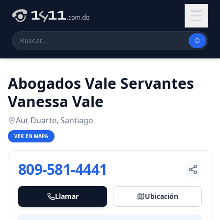
Abogados Vale Servantes
Vanessa Vale
Aut Duarte, Santiago
VER EN MAPA
809-581-4441
Llamar
Ubicación