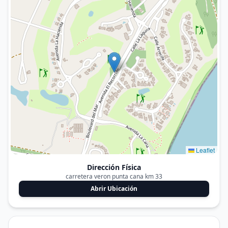
Leaflet
Dirección Física
carretera veron punta cana km 33
Abrir Ubicación