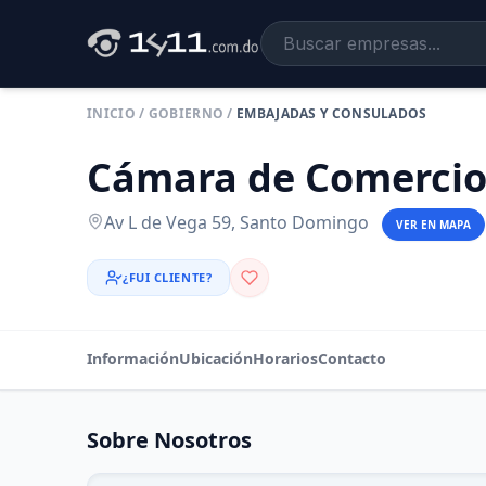
INICIO
/
GOBIERNO
/
EMBAJADAS Y CONSULADOS
Cámara de Comercio
Av L de Vega 59, Santo Domingo
VER EN MAPA
¿FUI CLIENTE?
Información
Ubicación
Horarios
Contacto
Sobre Nosotros