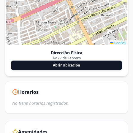
Leaflet
Dirección Física
Av 27 de Febrero
Abrir Ubicación
Horarios
No tiene horarios registrados.
Amenidades