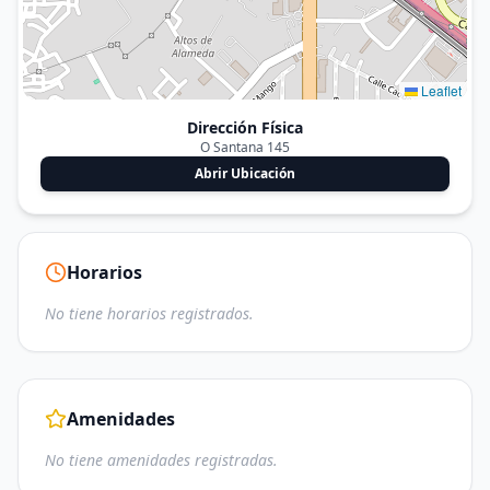
Leaflet
Dirección Física
O Santana 145
Abrir Ubicación
Horarios
No tiene horarios registrados.
Amenidades
No tiene amenidades registradas.