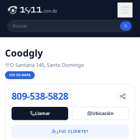
Coodgly
O Santana 145, Santo Domingo
VER EN MAPA
809-538-5828
Llamar
Ubicación
¿FUI CLIENTE?