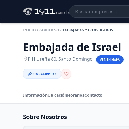
INICIO
/
GOBIERNO
/
EMBAJADAS Y CONSULADOS
Embajada de Israel
P H Ureña 80, Santo Domingo
VER EN MAPA
¿FUI CLIENTE?
Información
Ubicación
Horarios
Contacto
Sobre Nosotros