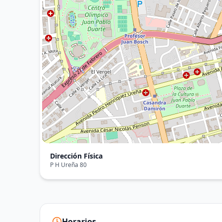
Dirección Física
P H Ureña 80
Horarios