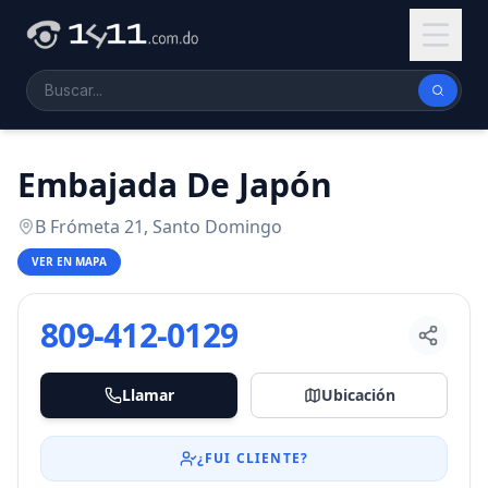
Embajada De Japón
B Frómeta 21, Santo Domingo
VER EN MAPA
809-412-0129
Llamar
Ubicación
¿FUI CLIENTE?