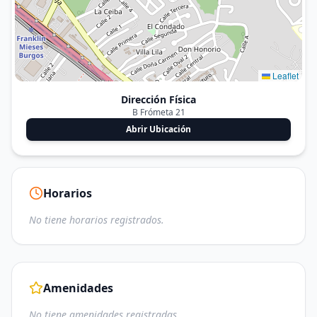
Leaflet
Dirección Física
B Frómeta 21
Abrir Ubicación
Horarios
No tiene horarios registrados.
Amenidades
No tiene amenidades registradas.