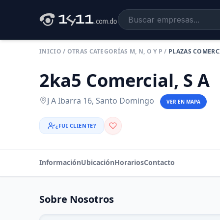
INICIO
/
OTRAS CATEGORÍAS M, N, O Y P
/
PLAZAS COMERC
2ka5 Comercial, S A
J A Ibarra 16, Santo Domingo
VER EN MAPA
¿FUI CLIENTE?
Información
Ubicación
Horarios
Contacto
Sobre Nosotros