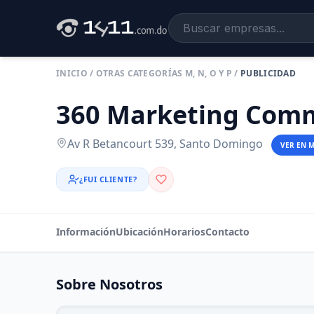
INICIO
/
OTRAS CATEGORÍAS M, N, O Y P
/
PUBLICIDAD
360 Marketing Comm
Av R Betancourt 539, Santo Domingo
VER EN 
¿FUI CLIENTE?
Información
Ubicación
Horarios
Contacto
Sobre Nosotros