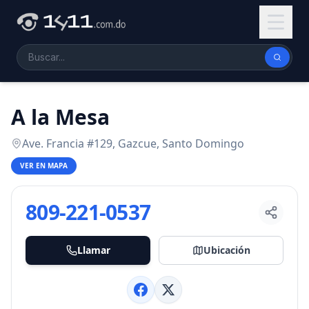
A la Mesa
Ave. Francia #129, Gazcue, Santo Domingo
VER EN MAPA
809-221-0537
Llamar
Ubicación