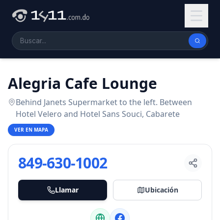
Alegria Cafe Lounge
Behind Janets Supermarket to the left. Between
Hotel Velero and Hotel Sans Souci, Cabarete
VER EN MAPA
849-630-1002
Llamar
Ubicación