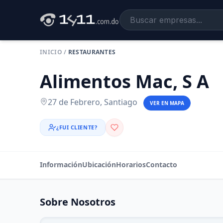
INICIO
/
RESTAURANTES
Alimentos Mac, S A
27 de Febrero, Santiago
VER EN MAPA
¿FUI CLIENTE?
Información
Ubicación
Horarios
Contacto
Sobre Nosotros