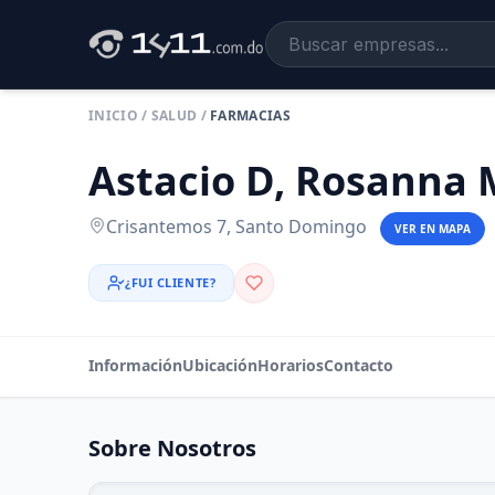
INICIO
/
SALUD
/
FARMACIAS
Astacio D, Rosanna 
Crisantemos 7, Santo Domingo
VER EN MAPA
¿FUI CLIENTE?
Información
Ubicación
Horarios
Contacto
Sobre Nosotros