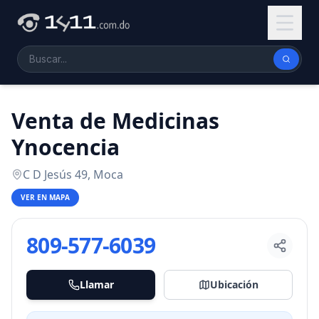
Venta de Medicinas
Ynocencia
C D Jesús 49, Moca
VER EN MAPA
809-577-6039
Llamar
Ubicación