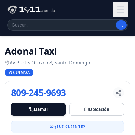
Adonai Taxi
Av Prof S Orozco 8, Santo Domingo
VER EN MAPA
809-245-9693
Llamar
Ubicación
¿FUI CLIENTE?