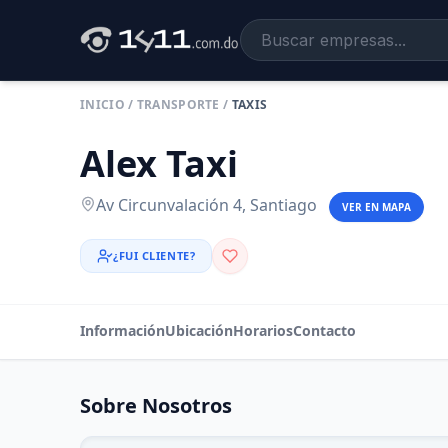
INICIO
/
TRANSPORTE
/
TAXIS
Alex Taxi
Av Circunvalación 4, Santiago
VER EN MAPA
¿FUI CLIENTE?
Información
Ubicación
Horarios
Contacto
Sobre Nosotros