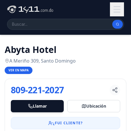
Abyta Hotel
A Meriño 309, Santo Domingo
VER EN MAPA
809-221-2027
Llamar
Ubicación
¿FUI CLIENTE?