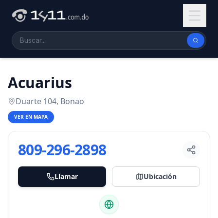
Acuarius
Duarte 104, Bonao
VER EN MAPA
809-296-2898
Llamar
Ubicación