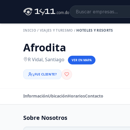
INICIO
/
VIAJES Y TURISMO
/
HOTELES Y RESORTS
Afrodita
R Vidal, Santiago
VER EN MAPA
¿FUI CLIENTE?
Información
Ubicación
Horarios
Contacto
Sobre Nosotros