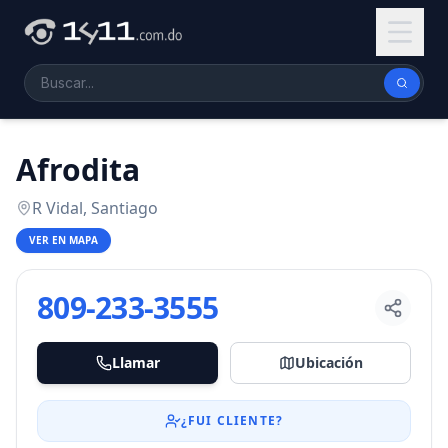
Afrodita
R Vidal, Santiago
VER EN MAPA
809-233-3555
Llamar
Ubicación
¿FUI CLIENTE?