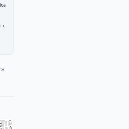
ica
io,
tas