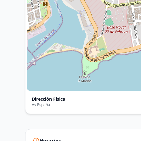
Dirección Física
Av España
Horarios