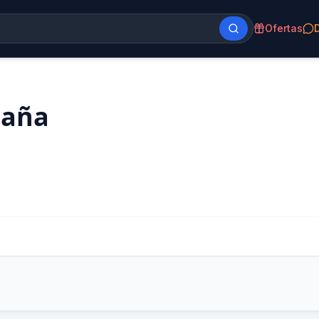
Ofertas
paña