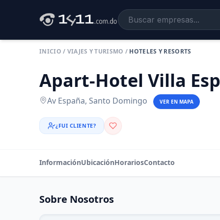
INICIO
/
VIAJES Y TURISMO
/
HOTELES Y RESORTS
Apart-Hotel Villa Es
Av España, Santo Domingo
VER EN MAPA
¿FUI CLIENTE?
Información
Ubicación
Horarios
Contacto
Sobre Nosotros