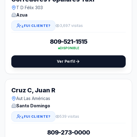
T D Félix 303
Azua
3,697 visitas
¿FUI CLIENTE?
809-521-1515
DISPONIBLE
Ver Perfil
Cruz C, Juan R
Aut Las Américas
Santo Domingo
539 visitas
¿FUI CLIENTE?
809-273-0000