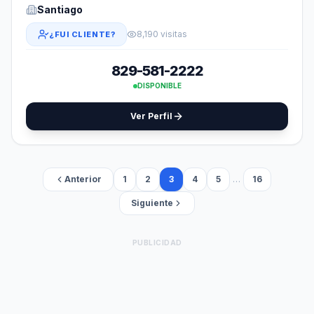
Santiago
8,190 visitas
¿FUI CLIENTE?
829-581-2222
DISPONIBLE
Ver Perfil
Anterior
1
2
3
4
5
…
16
Siguiente
PUBLICIDAD