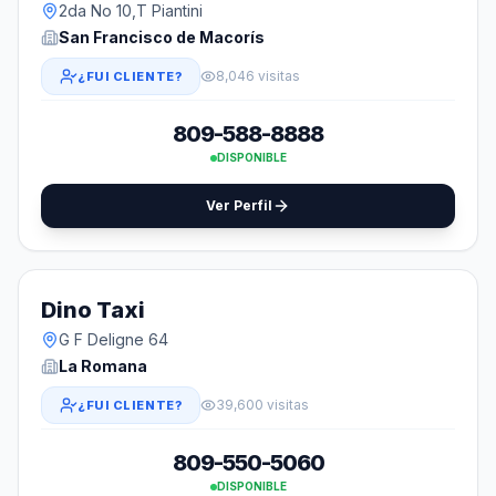
2da No 10,T Piantini
San Francisco de Macorís
8,046 visitas
¿FUI CLIENTE?
809-588-8888
DISPONIBLE
Ver Perfil
Dino Taxi
G F Deligne 64
La Romana
39,600 visitas
¿FUI CLIENTE?
809-550-5060
DISPONIBLE