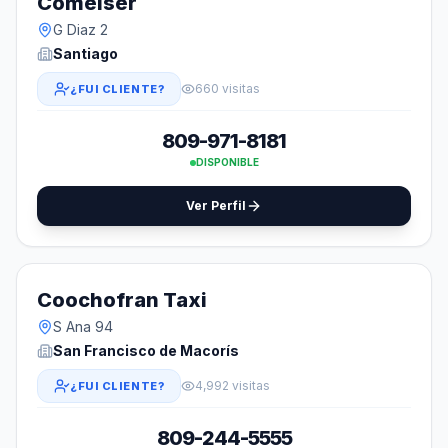
Comelser
G Diaz 2
Santiago
660 visitas
¿FUI CLIENTE?
809-971-8181
DISPONIBLE
Ver Perfil
Coochofran Taxi
S Ana 94
San Francisco de Macorís
4,992 visitas
¿FUI CLIENTE?
809-244-5555