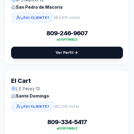
San Pedro de Macorís
3,819 visitas
¿FUI CLIENTE?
809-246-9607
DISPONIBLE
Ver Perfil
El Cart
L E Pérez 13
Santo Domingo
2,108 visitas
¿FUI CLIENTE?
809-334-5417
DISPONIBLE