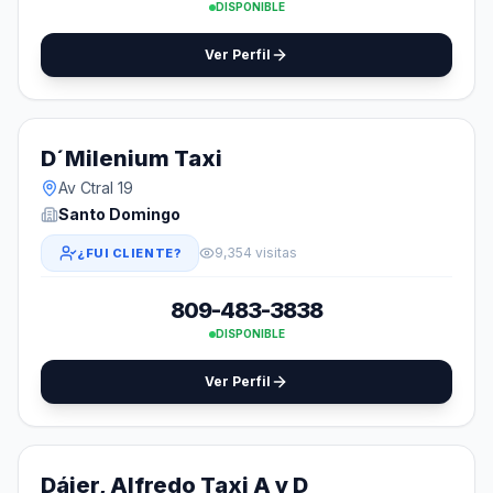
DISPONIBLE
Ver Perfil
D´Milenium Taxi
Av Ctral 19
Santo Domingo
9,354 visitas
¿FUI CLIENTE?
809-483-3838
DISPONIBLE
Ver Perfil
Dájer, Alfredo Taxi A y D