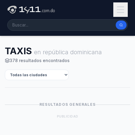
TAXIS
en república dominicana
378 resultados encontrados
RESULTADOS GENERALES
PUBLICIDAD