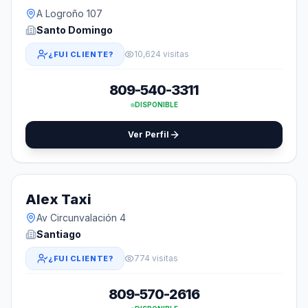
A Logroño 107
Santo Domingo
10,624 visitas
¿FUI CLIENTE?
809-540-3311
DISPONIBLE
Ver Perfil
Alex Taxi
Av Circunvalación 4
Santiago
774 visitas
¿FUI CLIENTE?
809-570-2616