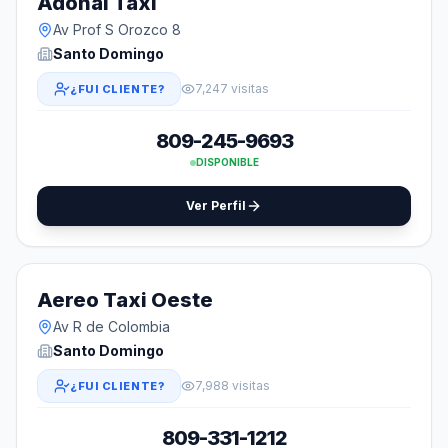
Adonai Taxi
Av Prof S Orozco 8
Santo Domingo
7,247 visitas
¿FUI CLIENTE?
809-245-9693
DISPONIBLE
Ver Perfil
Aereo Taxi Oeste
Av R de Colombia
Santo Domingo
7,988 visitas
¿FUI CLIENTE?
809-331-1212