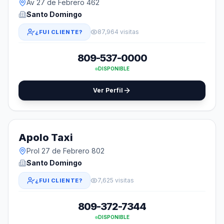
Av 27 de Febrero 462
Santo Domingo
87,964 visitas
¿FUI CLIENTE?
809-537-0000
DISPONIBLE
Ver Perfil
Apolo Taxi
Prol 27 de Febrero 802
Santo Domingo
7,625 visitas
¿FUI CLIENTE?
809-372-7344
DISPONIBLE