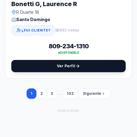
Bonetti G, Laurence R
R Duarte 18
Santo Domingo
692 visitas
¿FUI CLIENTE?
809-234-1310
DISPONIBLE
Ver Perfil
1
2
3
…
102
Siguiente
PUBLICIDAD