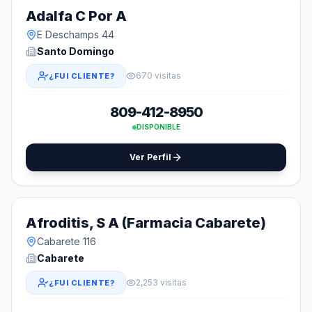
Adalfa C Por A
E Deschamps 44
Santo Domingo
670 visitas
¿FUI CLIENTE?
809-412-8950
DISPONIBLE
Ver Perfil
Afroditis, S A (Farmacia Cabarete)
Cabarete 116
Cabarete
2,253 visitas
¿FUI CLIENTE?