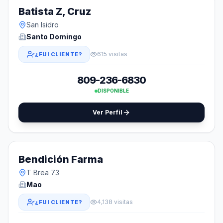
Batista Z, Cruz
San Isidro
Santo Domingo
615 visitas
¿FUI CLIENTE?
809-236-6830
DISPONIBLE
Ver Perfil
Bendición Farma
T Brea 73
Mao
4,138 visitas
¿FUI CLIENTE?