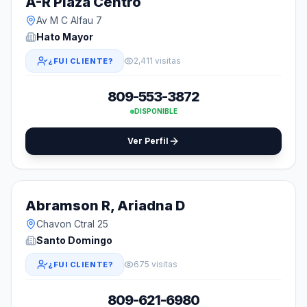
A-R Plaza Centro
Av M C Alfau 7
Hato Mayor
2,411 visitas
¿FUI CLIENTE?
809-553-3872
DISPONIBLE
Ver Perfil
Abramson R, Ariadna D
Chavon Ctral 25
Santo Domingo
675 visitas
¿FUI CLIENTE?
809-621-6980