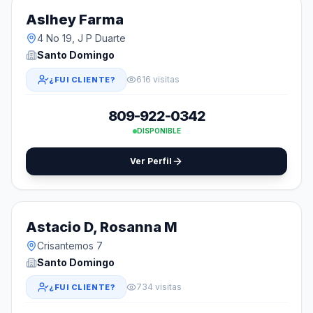
Aslhey Farma
4 No 19, J P Duarte
Santo Domingo
616 visitas
¿FUI CLIENTE?
809-922-0342
DISPONIBLE
Ver Perfil
Astacio D, Rosanna M
Crisantemos 7
Santo Domingo
734 visitas
¿FUI CLIENTE?