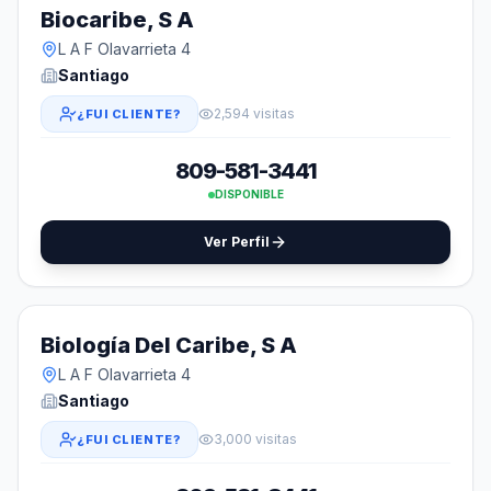
Biocaribe, S A
L A F Olavarrieta 4
Santiago
2,594 visitas
¿FUI CLIENTE?
809-581-3441
DISPONIBLE
Ver Perfil
Biología Del Caribe, S A
L A F Olavarrieta 4
Santiago
3,000 visitas
¿FUI CLIENTE?