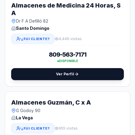
Almacenes de Medicina 24 Horas, S
A
Dr F A Defilló 82
Santo Domingo
4,446 visitas
¿FUI CLIENTE?
809-563-7171
DISPONIBLE
Ver Perfil
Almacenes Guzmán, C x A
G Godoy 90
La Vega
955 visitas
¿FUI CLIENTE?